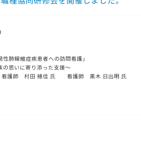
多職種協同研修会を開催しました。
0
発性肺線維症疾患者への訪問看護」
寄り添った支援～
看護師 村田 穂佳 氏 看護師 黒木 日出明 氏