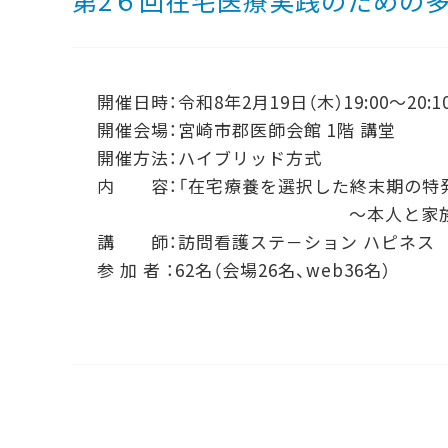
第2６回在宅医療実践のための
開催日時：令和8年2月19日（木）19:00～20:1
開催会場：宮崎市郡医師会館 1階 講堂
開催方法：ハイブリッド方式
内 容：「在宅療養を選択した終末期の特
～本人と家族の思いに
講 師：訪問看護ステ－ション ハピネス 
参 加 者 ：62名（会場26名、web36名）