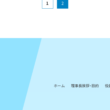
1
2
ホーム
理事長挨拶・目的
役
ー